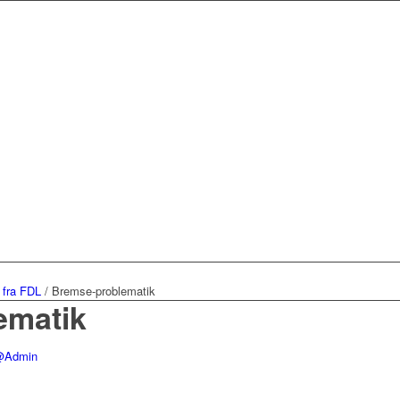
 fra FDL
/
Bremse-problematik
ematik
@Admin