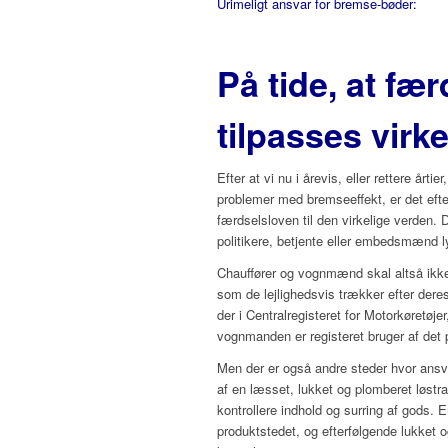
Urimeligt ansvar for bremse-bøder:
På tide, at fæ
tilpasses virk
Efter at vi nu i årevis, eller rettere å
problemer med bremseeffekt, er det eft
færdselsloven til den virkelige verden. D
politikere, betjente eller embedsmænd l
Chauffører og vognmænd skal altså ikke a
som de lejlighedsvis trækker efter deres
der i Centralregisteret for Motorkøretøje
vognmanden er registeret bruger af det p
Men der er også andre steder hvor ansv
af en læsset, lukket og plomberet løstrai
kontrollere indhold og surring af gods. 
produktstedet, og efterfølgende lukket o