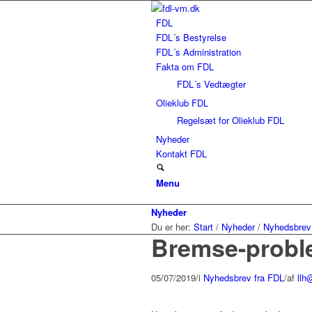
FDL
FDL´s Bestyrelse
FDL´s Administration
Fakta om FDL
FDL´s Vedtægter
Olieklub FDL
Regelsæt for Olieklub FDL
Nyheder
Kontakt FDL
Menu
Nyheder
Du er her:
Start
/
Nyheder
/
Nyhedsbrev
Bremse-probl
05/07/2019
/
i
Nyhedsbrev fra FDL
/
af
llh