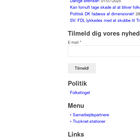
Dårlige bremser!
01/07/2025
Kan fornuft tage skade af at bliver folk
Politisk DK fadæse af dimensionér!
28
SV: FDL lykkedes med at skubbe til Tr
Tilmeld dig vores nyhe
*
E-mail
Politik
Folketinget
Menu
• Samarbejdspartnere
• Trucknet-stationer
Links