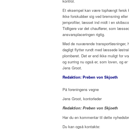
kontrol.
Et eksempel kan være tophængt fersk kød
ikke forskubber sig ved bremsning eller
jernprofiler, læsset ind midt i en skibs
Tidligere var det chauffører, som læsse
ansvarsplaceringen rigtig.
Med de nuværende transportløsninger, h
dagligt flytter rundt med læssede løstrai
plomberet. Det er end ikke muligt for vog
og surring nu også er, som loven, og er 
Jens Groot.
Redaktion: Preben von Skjoeth
På foreningens vegne
Jens Groot, kontorleder
Redaktion: Preben von Skjoeth
Har du en kommentar til dette nyhedsbr
Du kan også kontakte: