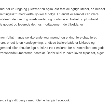
, for er kroge og juletræer nu også låst fast de rigtige steder, så læsset
 retningsskift med vælteulykker til følge. Et andet eksempel kan være
container uden surring overhovedet, og containeren lukket og plomberet.
de godset og leverede det hos modtagerne. I de tilfælde, er
vor rigtigt mange selvkørende vognmænd, og endnu flere chauffører,
lere, er det jo en kendsgerning, at disse trailere både er lukkede og
nmand eller chauffør lige at kikke ind i traileren for at kontrollere om gods
transportdokumenterne, fastslår. Derfor skal vi have loven tilpasset, siger
ev, så giv dit besyv med. Gerne her på Facebook