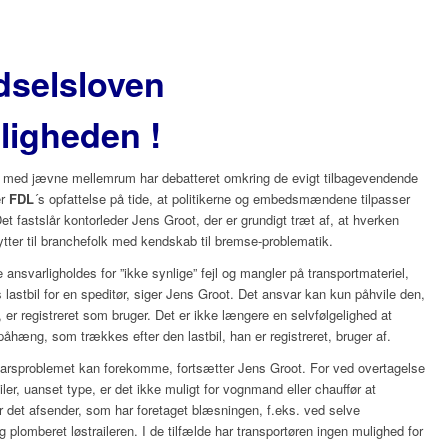
rdselsloven
eligheden !
rtier, med jævne mellemrum har debatteret omkring de evigt tilbagevendende
er
FDL
´s opfattelse på tide, at politikerne og embedsmændene tilpasser
et fastslår kontorleder Jens Groot, der er grundigt træt af, at hverken
ytter til branchefolk med kendskab til bremse-problematik.
nsvarligholdes for ”ikke synlige” fejl og mangler på transportmateriel,
 lastbil for en speditør, siger Jens Groot. Det ansvar kan kun påhvile den,
r, er registreret som bruger. Det er ikke længere en selvfølgelighed at
åhæng, som trækkes efter den lastbil, han er registreret, bruger af.
arsproblemet kan forekomme, fortsætter Jens Groot. For ved overtagelse
ler, uanset type, er det ikke muligt for vognmand eller chauffør at
Er det afsender, som har foretaget blæsningen, f.eks. ved selve
g plomberet løstraileren. I de tilfælde har transportøren ingen mulighed for