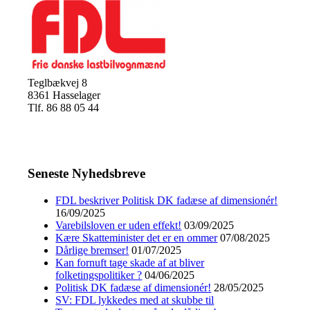
Teglbækvej 8
8361 Hasselager
Tlf. 86 88 05 44
Seneste Nyhedsbreve
FDL beskriver Politisk DK fadæse af dimensionér!
16/09/2025
Varebilsloven er uden effekt!
03/09/2025
Kære Skatteminister det er en ommer
07/08/2025
Dårlige bremser!
01/07/2025
Kan fornuft tage skade af at bliver
folketingspolitiker ?
04/06/2025
Politisk DK fadæse af dimensionér!
28/05/2025
SV: FDL lykkedes med at skubbe til