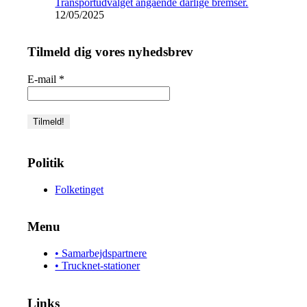
Transportudvalget angående dårlige bremser.
12/05/2025
Tilmeld dig vores nyhedsbrev
E-mail
*
Politik
Folketinget
Menu
• Samarbejdspartnere
• Trucknet-stationer
Links