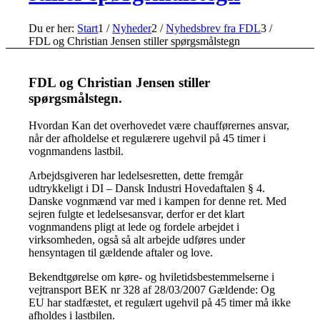
Du er her:
Start
1
/
Nyheder
2
/
Nyhedsbrev fra FDL
3
/
FDL og Christian Jensen stiller spørgsmålstegn
FDL og Christian Jensen stiller
spørgsmålstegn.
Hvordan Kan det overhovedet være chaufførernes ansvar,
når der afholdelse et regulærere ugehvil på 45 timer i
vognmandens lastbil.
Arbejdsgiveren har ledelsesretten, dette fremgår
udtrykkeligt i DI – Dansk Industri Hovedaftalen § 4.
Danske vognmænd var med i kampen for denne ret. Med
sejren fulgte et ledelsesansvar, derfor er det klart
vognmandens pligt at lede og fordele arbejdet i
virksomheden, også så alt arbejde udføres under
hensyntagen til gældende aftaler og love.
Bekendtgørelse om køre- og hviletidsbestemmelserne i
vejtransport BEK nr 328 af 28/03/2007 Gældende: Og
EU har stadfæstet, et regulært ugehvil på 45 timer må ikke
afholdes i lastbilen.