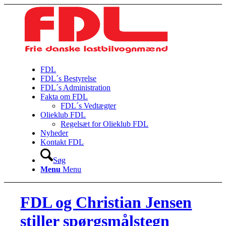
FDL
FDL´s Bestyrelse
FDL´s Administration
Fakta om FDL
FDL´s Vedtægter
Olieklub FDL
Regelsæt for Olieklub FDL
Nyheder
Kontakt FDL
Søg
Menu
Menu
FDL og Christian Jensen
stiller spørgsmålstegn