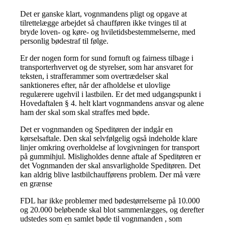
Det er ganske klart, vognmandens pligt og opgave at
tilrettelægge arbejdet så chaufføren ikke tvinges til at
bryde loven- og køre- og hviletidsbestemmelserne, med
personlig bødestraf til følge.
Er der nogen form for sund fornuft og fairness tilbage i
transporterhvervet og de styrelser, som har ansvaret for
teksten, i strafferammer som overtrædelser skal
sanktioneres efter, når der afholdelse et ulovlige
regulærere ugehvil i lastbilen. Er det med udgangspunkt i
Hovedaftalen § 4. helt klart vognmandens ansvar og alene
ham der skal som skal straffes med bøde.
Det er vognmanden og Speditøren der indgår en
kørselsaftale. Den skal selvfølgelig også indeholde klare
linjer omkring overholdelse af lovgivningen for transport
på gummihjul. Misligholdes denne aftale af Speditøren er
det Vognmanden der skal ansvarligholde Speditøren. Det
kan aldrig blive lastbilchaufførens problem. Der må være
en grænse
FDL har ikke problemer med bødestørrelserne på 10.000
og 20.000 beløbende skal blot sammenlægges, og derefter
udstedes som en samlet bøde til vognmanden , som