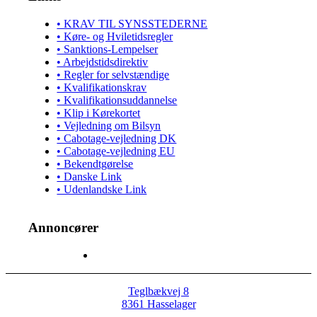
• KRAV TIL SYNSSTEDERNE
• Køre- og Hviletidsregler
• Sanktions-Lempelser
• Arbejdstidsdirektiv
• Regler for selvstændige
• Kvalifikationskrav
• Kvalifikationsuddannelse
• Klip i Kørekortet
• Vejledning om Bilsyn
• Cabotage-vejledning DK
• Cabotage-vejledning EU
• Bekendtgørelse
• Danske Link
• Udenlandske Link
Annoncører
Teglbækvej 8
8361 Hasselager