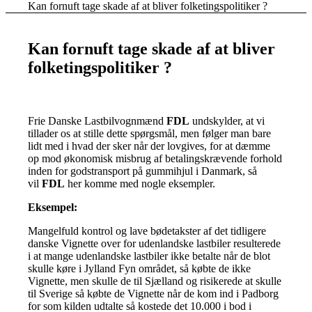
Kan fornuft tage skade af at bliver folketingspolitiker ?
Kan fornuft tage skade af at bliver
folketingspolitiker ?
Frie Danske Lastbilvognmænd
FDL
undskylder, at vi
tillader os at stille dette spørgsmål, men følger man
bare
lidt med i hvad der sker når der lovgives, for at dæmme
op mod økonomisk misbrug af
betalingskrævende forhold
inden for godstransport på gummihjul i Danmark, så
vil
FDL
her komme med
nogle eksempler.
Eksempel:
Mangelfuld kontrol og lave bødetakster af det tidligere
danske Vignette over for udenlandske lastbiler
resulterede
i at mange udenlandske lastbiler ikke betalte når de blot
skulle køre i Jylland Fyn området, så
købte de ikke
Vignette, men skulle de til Sjælland og risikerede at skulle
til Sverige så købte de Vignette når
de kom ind i Padborg
for som kilden udtalte så kostede det 10.000 i bod i