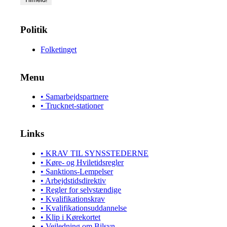
Politik
Folketinget
Menu
• Samarbejdspartnere
• Trucknet-stationer
Links
• KRAV TIL SYNSSTEDERNE
• Køre- og Hviletidsregler
• Sanktions-Lempelser
• Arbejdstidsdirektiv
• Regler for selvstændige
• Kvalifikationskrav
• Kvalifikationsuddannelse
• Klip i Kørekortet
• Vejledning om Bilsyn