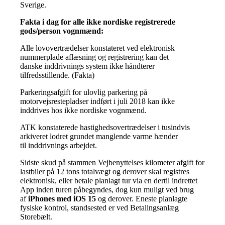
Sverige.
Fakta i dag for alle ikke nordiske registrerede
gods/person vognmænd:
Alle lovovertrædelser konstateret ved elektronisk
nummerplade aflæsning og registrering kan det
danske
inddrivnings system ikke håndterer
tilfredsstillende. (Fakta)
Parkeringsafgift for ulovlig parkering på
motorvejsrestepladser indført i juli 2018 kan ikke
inddrives hos
ikke nordiske vognmænd.
ATK konstaterede hastighedsovertrædelser i tusindvis
arkiveret lodret grundet manglende varme hænder
til
inddrivnings arbejdet.
Sidste skud på stammen Vejbenyttelses kilometer afgift for
lastbiler på 12 tons totalvægt og derover skal
registres
elektronisk, eller betale planlagt tur via en dertil indrettet
App inden turen påbegyndes, dog kun
muligt ved brug
af
iPhones med iOS 15
og derover. Eneste planlagte
fysiske kontrol, standsested er ved
Betalingsanlæg
Storebælt.