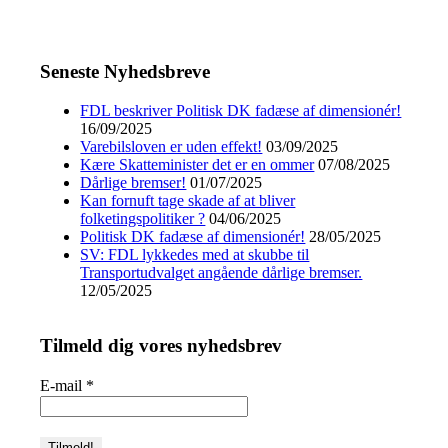
Seneste Nyhedsbreve
FDL beskriver Politisk DK fadæse af dimensionér!
16/09/2025
Varebilsloven er uden effekt!
03/09/2025
Kære Skatteminister det er en ommer
07/08/2025
Dårlige bremser!
01/07/2025
Kan fornuft tage skade af at bliver
folketingspolitiker ?
04/06/2025
Politisk DK fadæse af dimensionér!
28/05/2025
SV: FDL lykkedes med at skubbe til
Transportudvalget angående dårlige bremser.
12/05/2025
Tilmeld dig vores nyhedsbrev
E-mail
*