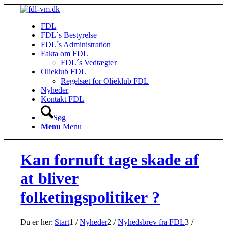
FDL
FDL´s Bestyrelse
FDL´s Administration
Fakta om FDL
FDL´s Vedtægter
Olieklub FDL
Regelsæt for Olieklub FDL
Nyheder
Kontakt FDL
Søg
Menu
Menu
Kan fornuft tage skade af
at bliver
folketingspolitiker ?
Du er her:
Start
1
/
Nyheder
2
/
Nyhedsbrev fra FDL
3
/