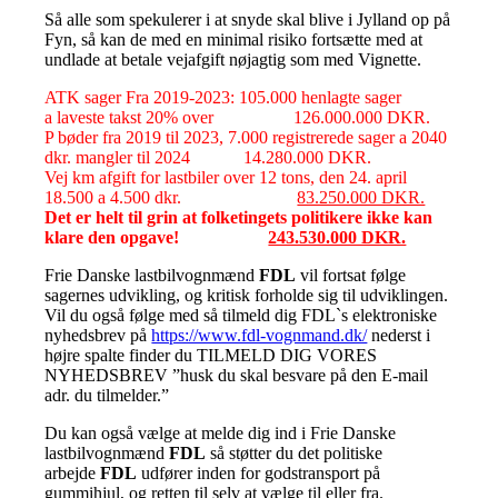
Så alle som spekulerer i at snyde skal blive i Jylland op på
Fyn, så kan de med en minimal risiko fortsætte
med at
undlade at betale vejafgift nøjagtig som med Vignette.
ATK sager Fra 2019-2023: 105.000 henlagte sager
a
laveste takst 20% over 126.000.000 DKR.
P bøder fra 2019 til 2023, 7.000 registrerede sager a 2040
dkr. mangler til 2024 14.280.000 DKR.
Vej km afgift for lastbiler over 12 tons, den 24. april
18.500 a 4.500 dkr.
83.250.000 DKR.
Det er helt til grin at folketingets politikere ikke kan
klare den opgave!
243.530.000 DKR.
Frie Danske lastbilvognmænd
FDL
vil fortsat følge
sagernes udvikling, og kritisk forholde sig til udviklingen.
Vil du også følge med så tilmeld dig FDL`s elektroniske
nyhedsbrev på
https://www.fdl-vognmand.dk/
nederst i
højre spalte finder du TILMELD DIG VORES
NYHEDSBREV
”husk du skal besvare på den E-mail
adr. du tilmelder.”
Du kan også vælge at melde dig ind i Frie Danske
lastbilvognmænd
FDL
så støtter du det politiske
arbejde
FDL
udfører inden for godstransport på
gummihjul, og retten til selv at vælge til eller fra.