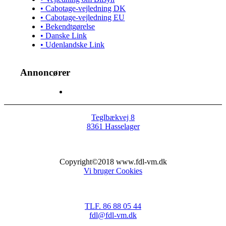
• Cabotage-vejledning DK
• Cabotage-vejledning EU
• Bekendtgørelse
• Danske Link
• Udenlandske Link
Annoncører
Teglbækvej 8
8361 Hasselager
Copyright©2018 www.fdl-vm.dk
Vi bruger Cookies
TLF. 86 88 05 44
fdl@fdl-vm.dk