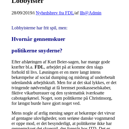
Lobbyister
28/09/2019
/
i
Nyhedsbrev fra FDL
/
af
llh@Admin
Lobbyisterne har frit spil, men:
Hvornår gennemskuer
politikerne snyderne?
Efter afsløringen af Kurt Beier-sagen, har mange gode
kræfter bl.a.
FDL
, arbejdet på at komme den slags
forhold til livs. Løsningen er en mere langt intens
bekæmpelse af social dumping og misbrug af underbetalt
udenlandsk arbejdskraft. Men for at det skal lykkes, er det
tvingende nødvendigt at få bremset postkasseselskaber,
fiktive vikarbureauer og den systematisk iværksatte
cabotagekørsel. Noget, som politikerne på Christinsorg,
for længst burde have gjort noget ved.
Mens nogle af ærlig mening søger at bekæmpe det virvar
af gentagne ulovligheder, som seriøse danske vognmænd
er oppe mod, er det besynderligt, at politikerne ikke har
gennemskuet det skuespil, der foregår hos ITD. Det er