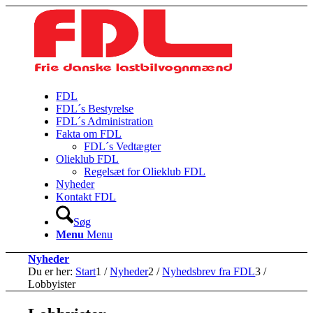
FDL
FDL´s Bestyrelse
FDL´s Administration
Fakta om FDL
FDL´s Vedtægter
Olieklub FDL
Regelsæt for Olieklub FDL
Nyheder
Kontakt FDL
Søg
Menu
Menu
Nyheder
Du er her:
Start
1
/
Nyheder
2
/
Nyhedsbrev fra FDL
3
/
Lobbyister