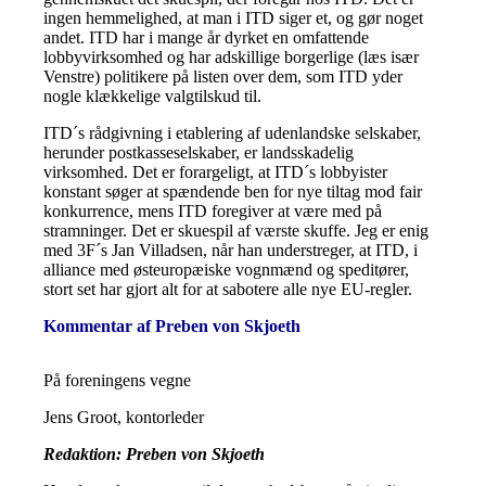
ingen hemmelighed, at man i ITD siger et, og gør noget
andet. ITD har i mange år dyrket en omfattende
lobbyvirksomhed og har adskillige borgerlige (læs især
Venstre) politikere på listen over dem, som ITD yder
nogle klækkelige valgtilskud til.
ITD´s rådgivning i etablering af udenlandske selskaber,
herunder postkasseselskaber, er landsskadelig
virksomhed. Det er forargeligt, at ITD´s lobbyister
konstant søger at spændende ben for nye tiltag mod fair
konkurrence, mens ITD foregiver at være med på
stramninger. Det er skuespil af værste skuffe. Jeg er enig
med 3F´s Jan Villadsen, når han understreger, at ITD, i
alliance med østeuropæiske vognmænd og speditører,
stort set har gjort alt for at sabotere alle nye EU-regler.
Kommentar af Preben von Skjoeth
På foreningens vegne
Jens Groot, kontorleder
Redaktion: Preben von Skjoeth