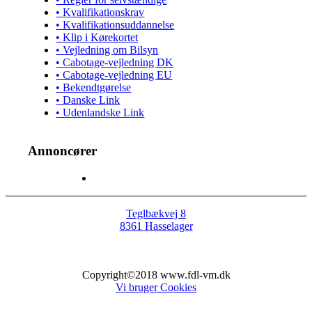
• Kvalifikationskrav
• Kvalifikationsuddannelse
• Klip i Kørekortet
• Vejledning om Bilsyn
• Cabotage-vejledning DK
• Cabotage-vejledning EU
• Bekendtgørelse
• Danske Link
• Udenlandske Link
Annoncører
Teglbækvej 8
8361 Hasselager
Copyright©2018 www.fdl-vm.dk
Vi bruger Cookies