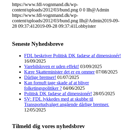
https://www.fdl-vognmand.dk/wp-
content/uploads/2012/03/bund.png
0
0
llh@Admin
https://www.fdl-vognmand.dk/wp-
content/uploads/2012/03/bund.png
llh@Admin
2019-09-
28 09:37:41
2019-09-28 09:37:41
Lobbyister
Seneste Nyhedsbreve
FDL beskriver Politisk DK fadæse af dimensionér!
16/09/2025
Varebilsloven er uden effekt!
03/09/2025
Kære Skatteminister det er en ommer
07/08/2025
Dårlige bremser!
01/07/2025
Kan fornuft tage skade af at bliver
folketingspolitiker ?
04/06/2025
Politisk DK fadæse af dimensionér!
28/05/2025
SV: FDL lykkedes med at skubbe til
Transportudvalget angående dårlige bremser.
12/05/2025
Tilmeld dig vores nyhedsbrev