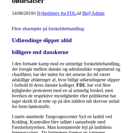
bødesatser
14/08/2019
/
i
Nyhedsbrev fra FDL
/
af
llh@Admin
Flere eksempler på forskelsbehandling:
Udlændinge slipper altid
billigere end danskerne
I den fortsatte kamp mod en urimelige forskelsbehandling,
der foregår mellem danske og udenlandske vognmænd og
chauffører, har der inden for det seneste års tid været
adskillige afsløringer af, hvor billigt udlændingene slipper
i forhold til deres danske kolleger.
FDL
har ved flere
lejligheder protesteret mod en så urimelig forskel, men
hverken de respektive myndigheder eller politikerne har
taget skridt til at rette op på den mildest talt skrevne unfair
for form bødestraffe.
I marts standsede Tungvognscenter Syd en lastbil ved
Kolding. Kontrollen blev udført i samarbejde med
Færdselsstyrelsen. Man konstaterede fejl på lastbilens
bremsesystem. Da betjentene foretog en nærmere