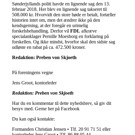
Sønderjyllands politi havde en lignende sag den 13.
februar 2018. Her blev en lignende sag takseret til
508.000 kr. Hvorvidt den store bøde er betalt, fortæller
historien intet om, men det ændrer ikke på den
kendsgerning, at der foregår en urimelig
forskelsbehandling. Derfor vil
FDL
afkræve
specialanklager Pernille Moesborg en forklaring på
forskellen. Og ikke mindst, hvorfor skal den sidste sag
udløste en rabat på ca. 472.500 kroner.
Redaktion: Preben von Skjoeth
På foreningens vegne
Jens Groot, kontorleder
Redaktion: Preben von Skjoeth
Har du en kommentar til dette nyhedsbrev, så giv dit
besyv med. Gerne her på Facebook
Du kan også kontakte:
Formanden Christian Jensen • Tlf. 20 91 71 51 eller
kontorleder Jens Groot • Tlf. 86 88 05 44