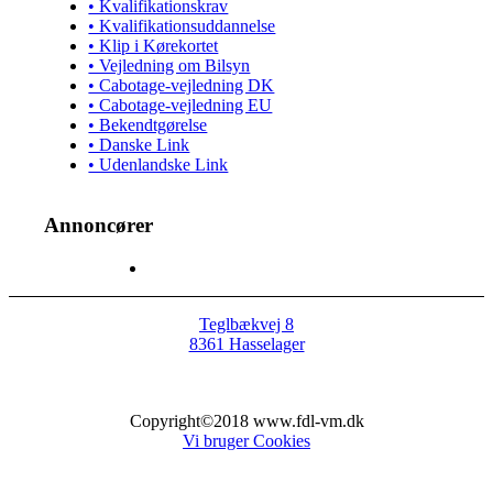
• Kvalifikationskrav
• Kvalifikationsuddannelse
• Klip i Kørekortet
• Vejledning om Bilsyn
• Cabotage-vejledning DK
• Cabotage-vejledning EU
• Bekendtgørelse
• Danske Link
• Udenlandske Link
Annoncører
Teglbækvej 8
8361 Hasselager
Copyright©2018 www.fdl-vm.dk
Vi bruger Cookies