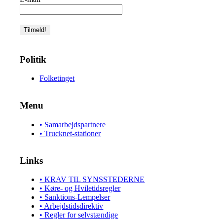
Politik
Folketinget
Menu
• Samarbejdspartnere
• Trucknet-stationer
Links
• KRAV TIL SYNSSTEDERNE
• Køre- og Hviletidsregler
• Sanktions-Lempelser
• Arbejdstidsdirektiv
• Regler for selvstændige