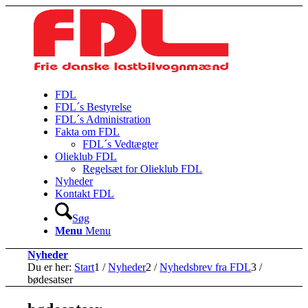
FDL
FDL´s Bestyrelse
FDL´s Administration
Fakta om FDL
FDL´s Vedtægter
Olieklub FDL
Regelsæt for Olieklub FDL
Nyheder
Kontakt FDL
Søg
Menu
Menu
Nyheder
Du er her:
Start
1
/
Nyheder
2
/
Nyhedsbrev fra FDL
3
/
bødesatser