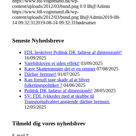
https://www.fdl-vognmand.dk/wp-
content/uploads/2012/03/bund.png
0
0
llh@Admin
https://www.fdl-vognmand.dk/wp-
content/uploads/2012/03/bund.png
llh@Admin
2019-08-
14 09:32:31
2019-08-14 09:32:31
bødesatser
Seneste Nyhedsbreve
FDL beskriver Politisk DK fadæse af dimensionér!
16/09/2025
Varebilsloven er uden effekt!
03/09/2025
Kære Skatteminister det er en ommer
07/08/2025
Dårlige bremser!
01/07/2025
Kan fornuft tage skade af at bliver
folketingspolitiker ?
04/06/2025
Politisk DK fadæse af dimensionér!
28/05/2025
SV: FDL lykkedes med at skubbe til
Transportudvalget angående dårlige bremser.
12/05/2025
Tilmeld dig vores nyhedsbrev
E-mail
*