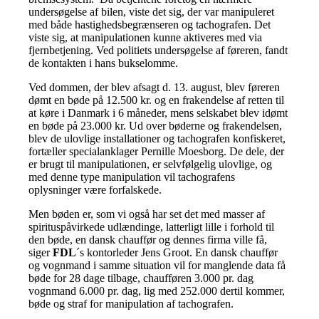
undersøgelse af bilen, viste det sig, der var manipuleret
med både hastighedsbegrænseren og tachografen. Det
viste sig, at manipulationen kunne aktiveres med via
fjernbetjening. Ved politiets undersøgelse af føreren, fandt
de kontakten i hans bukselomme.
Ved dommen, der blev afsagt d. 13. august, blev føreren
dømt en bøde på 12.500 kr. og en frakendelse af retten til
at køre i Danmark i 6 måneder, mens selskabet blev idømt
en bøde på 23.000 kr. Ud over bøderne og frakendelsen,
blev de ulovlige installationer og tachografen konfiskeret,
fortæller specialanklager Pernille Moesborg. De dele, der
er brugt til manipulationen, er selvfølgelig ulovlige, og
med denne type manipulation vil tachografens
oplysninger være forfalskede.
Men bøden er, som vi også har set det med masser af
spirituspåvirkede udlændinge, latterligt lille i forhold til
den bøde, en dansk chauffør og dennes firma ville få,
siger
FDL
´s kontorleder Jens Groot. En dansk chauffør
og vognmand i samme situation vil for manglende data få
bøde for 28 dage tilbage, chaufføren 3.000 pr. dag
vognmand 6.000 pr. dag, lig med 252.000 dertil kommer,
bøde og straf for manipulation af tachografen.