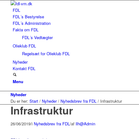
FDL
FDL´s Bestyrelse
FDL´s Administration
Fakta om FDL
FDL´s Vedtægter
Olieklub FDL
Regelsæt for Olieklub FDL
Nyheder
Kontakt FDL
Menu
Nyheder
Du er her:
Start
/
Nyheder
/
Nyhedsbrev fra FDL
/
Infrastruktur
Infrastruktur
26/06/2019
/
i
Nyhedsbrev fra FDL
/
af
llh@Admin