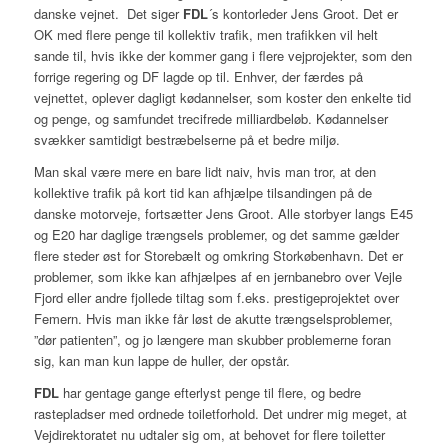
danske vejnet. Det siger
FDL
´s kontorleder Jens Groot. Det er
OK med flere penge til kollektiv trafik, men trafikken vil helt
sande til, hvis ikke der kommer gang i flere vejprojekter, som den
forrige regering og DF lagde op til. Enhver, der færdes på
vejnettet, oplever dagligt kødannelser, som koster den enkelte tid
og penge, og samfundet trecifrede milliardbeløb. Kødannelser
svækker samtidigt bestræbelserne på et bedre miljø.
Man skal være mere en bare lidt naiv, hvis man tror, at den
kollektive trafik på kort tid kan afhjælpe tilsandingen på de
danske motorveje, fortsætter Jens Groot. Alle storbyer langs E45
og E20 har daglige trængsels problemer, og det samme gælder
flere steder øst for Storebælt og omkring Storkøbenhavn. Det er
problemer, som ikke kan afhjælpes af en jernbanebro over Vejle
Fjord eller andre fjollede tiltag som f.eks. prestigeprojektet over
Femern. Hvis man ikke får løst de akutte trængselsproblemer,
”dør patienten”, og jo længere man skubber problemerne foran
sig, kan man kun lappe de huller, der opstår.
FDL
har gentage gange efterlyst penge til flere, og bedre
rastepladser med ordnede toiletforhold. Det undrer mig meget, at
Vejdirektoratet nu udtaler sig om, at behovet for flere toiletter