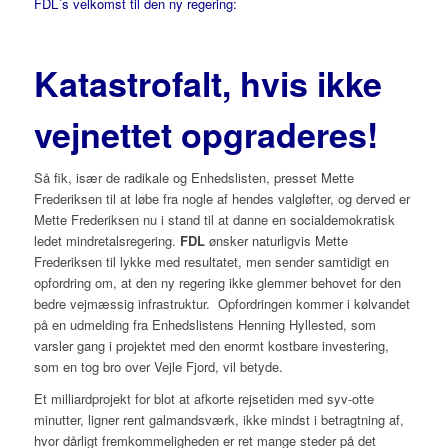
FDL´s velkomst til den ny regering:
Katastrofalt, hvis ikke
vejnettet opgraderes!
Så fik, især de radikale og Enhedslisten, presset Mette
Frederiksen til at løbe fra nogle af hendes valgløfter, og derved er
Mette Frederiksen nu i stand til at danne en socialdemokratisk
ledet mindretalsregering.
FDL
ønsker naturligvis Mette
Frederiksen til lykke med resultatet, men sender samtidigt en
opfordring om, at den ny regering ikke glemmer behovet for den
bedre vejmæssig infrastruktur. Opfordringen kommer i kølvandet
på en udmelding fra Enhedslistens Henning Hyllested, som
varsler gang i projektet med den enormt kostbare investering,
som en tog bro over Vejle Fjord, vil betyde.
Et milliardprojekt for blot at afkorte rejsetiden med syv-otte
minutter, ligner rent galmandsværk, ikke mindst i betragtning af,
hvor dårligt fremkommeligheden er ret mange steder på det