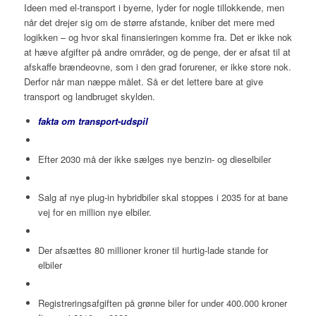
Ideen med el-transport i byerne, lyder for nogle tillokkende, men
når det drejer sig om de større afstande, kniber det mere med
logikken – og hvor skal finansieringen komme fra. Det er ikke nok
at hæve afgifter på andre områder, og de penge, der er afsat til at
afskaffe brændeovne, som i den grad forurener, er ikke store nok.
Derfor når man næppe målet. Så er det lettere bare at give
transport og landbruget skylden.
fakta om transport-udspil
Efter 2030 må der ikke sælges nye benzin- og dieselbiler
Salg af nye plug-in hybridbiler skal stoppes i 2035 for at bane
vej for en million nye elbiler.
Der afsættes 80 millioner kroner til hurtig-lade stande for
elbiler
Registreringsafgiften på grønne biler for under 400.000 kroner