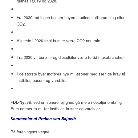
fjernes i 2019 og 2020.
Fra 2030 må ingen busser i byerne udlede luftforurening eller
CO2.
Allerede i 2020 skal busser være CO2-neutrale.
Fra 2030 vil benzin- og dieselbiler være fortid i taxabranchen
.
I de største byer indføres nye miljøzoner med særlige krav til
lastbiler, busser og varebiler.
FDL-Nyt
vil, ved en senere lejlighed gå mere i detaljer omkring
Euro-normer m.m. for lastbiler, busser og varebiler,
Kommentar af Preben von Skjoeth
På foreningens vegne