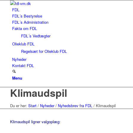
FDL
FDL´s Bestyrelse
FDL´s Administration
Fakta om FDL
FDL´s Vedtægter
Olieklub FDL
Regelsæt for Olieklub FDL
Nyheder
Kontakt FDL
Menu
Klimaudspil
Du er her:
Start
/
Nyheder
/
Nyhedsbrev fra FDL
/
Klimaudspil
Klimaudspil ligner valgoplæg: