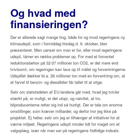
Og hvad med
finansieringen?
Der er allerede sagt mange ting, både for og imod regeringens ny
klimaudspil, som i formiddag tirsdag d. 9. oktober, blev
præsenteret. Men uanset om man er for, eller imod regeringens
udspil, tårner en række problemer op. For med et forventet
reduktionsbehov på 32-37 millioner ton CO2, er det mere end
tvivlsomt, om regeringen kan lave op til målet og forventningerne.
Udspillet dækker bl.a. 26 millioner ton med en forventning om, at
et farvel til benzin- og dieselbiler får tallet til at stige.
Selv om størstedelen af EU-landene går med, hvad jeg tvivler
stærkt på, er muligt, er det utopi, og naivitet, at tro,
bilproducenterne retter sig ind så hurtigt. Der er tale om enorme
omstillinger, som kræver milliarder, og derfor tror jeg ikke på
projektet. Ej heller, selv om jeg er tilhænger af initiativer for at
værne miljøet. Regeringens udspil minder lidt for meget om et
valgoplæg, især når man ser på regeringens hidtidige indsats.