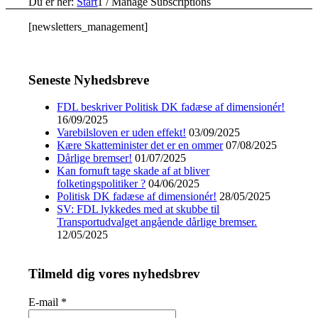
Du er her:
Start
1
/
Manage Subscriptions
[newsletters_management]
Seneste Nyhedsbreve
FDL beskriver Politisk DK fadæse af dimensionér!
16/09/2025
Varebilsloven er uden effekt!
03/09/2025
Kære Skatteminister det er en ommer
07/08/2025
Dårlige bremser!
01/07/2025
Kan fornuft tage skade af at bliver
folketingspolitiker ?
04/06/2025
Politisk DK fadæse af dimensionér!
28/05/2025
SV: FDL lykkedes med at skubbe til
Transportudvalget angående dårlige bremser.
12/05/2025
Tilmeld dig vores nyhedsbrev
E-mail
*