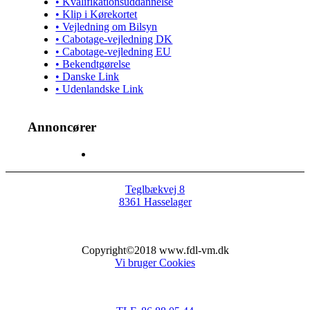
• Kvalifikationsuddannelse
• Klip i Kørekortet
• Vejledning om Bilsyn
• Cabotage-vejledning DK
• Cabotage-vejledning EU
• Bekendtgørelse
• Danske Link
• Udenlandske Link
Annoncører
Teglbækvej 8
8361 Hasselager
Copyright©2018 www.fdl-vm.dk
Vi bruger Cookies