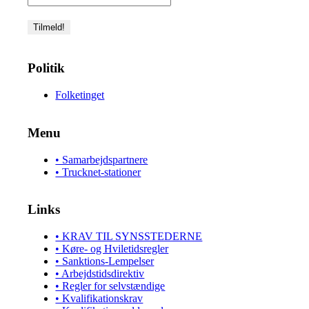
Politik
Folketinget
Menu
• Samarbejdspartnere
• Trucknet-stationer
Links
• KRAV TIL SYNSSTEDERNE
• Køre- og Hviletidsregler
• Sanktions-Lempelser
• Arbejdstidsdirektiv
• Regler for selvstændige
• Kvalifikationskrav