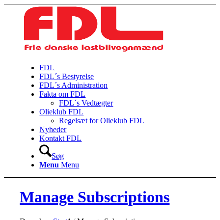
FDL
FDL´s Bestyrelse
FDL´s Administration
Fakta om FDL
FDL´s Vedtægter
Olieklub FDL
Regelsæt for Olieklub FDL
Nyheder
Kontakt FDL
Søg
Menu
Menu
Manage Subscriptions