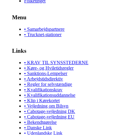
Folketinget
Menu
• Samarbejdspartnere
• Trucknet-stationer
Links
• KRAV TIL SYNSSTEDERNE
• Køre- og Hviletidsregler
• Sanktions-Lempelser
• Arbejdstidsdirektiv
• Regler for selvstændige
• Kvalifikationskrav
• Kvalifikationsuddannelse
• Klip i Kørekortet
• Vejledning om Bilsyn
• Cabotage-vejledning DK
• Cabotage-vejledning EU
• Bekendtgørelse
• Danske Link
• Udenlandske Link