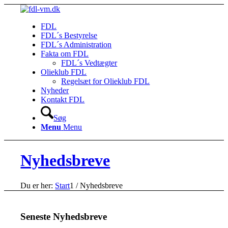
FDL
FDL´s Bestyrelse
FDL´s Administration
Fakta om FDL
FDL´s Vedtægter
Olieklub FDL
Regelsæt for Olieklub FDL
Nyheder
Kontakt FDL
Søg
Menu
Menu
Nyhedsbreve
Du er her:
Start
1
/
Nyhedsbreve
Seneste Nyhedsbreve