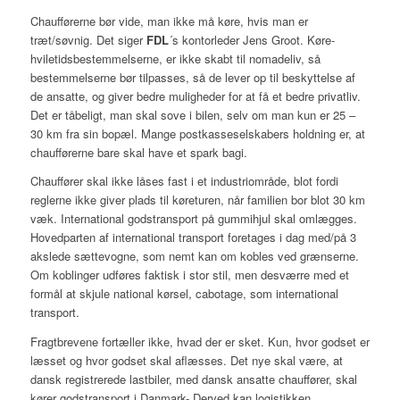
Chaufførerne bør vide, man ikke må køre, hvis man er
træt/søvnig. Det siger
FDL
´s kontorleder Jens Groot. Køre-
hviletidsbestemmelserne, er ikke skabt til nomadeliv, så
bestemmelserne bør tilpasses, så de lever op til beskyttelse af
de ansatte, og giver bedre muligheder for at få et bedre privatliv.
Det er tåbeligt, man skal sove i bilen, selv om man kun er 25 –
30 km fra sin bopæl. Mange postkasseselskabers holdning er, at
chaufførerne bare skal have et spark bagi.
Chauffører skal ikke låses fast i et industriområde, blot fordi
reglerne ikke giver plads til køreturen, når familien bor blot 30 km
væk. International godstransport på gummihjul skal omlægges.
Hovedparten af international transport foretages i dag med/på 3
akslede sættevogne, som nemt kan om kobles ved grænserne.
Om koblinger udføres faktisk i stor stil, men desværre med et
formål at skjule national kørsel, cabotage, som international
transport.
Fragtbrevene fortæller ikke, hvad der er sket. Kun, hvor godset er
læsset og hvor godset skal aflæsses. Det nye skal være, at
dansk registrerede lastbiler, med dansk ansatte chauffører, skal
kører godstransport i Danmark- Derved kan logistikken