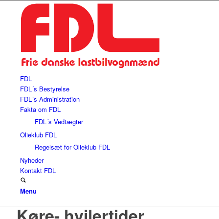
FDL
FDL´s Bestyrelse
FDL´s Administration
Fakta om FDL
FDL´s Vedtægter
Olieklub FDL
Regelsæt for Olieklub FDL
Nyheder
Kontakt FDL
Menu
Køre- hvilertider