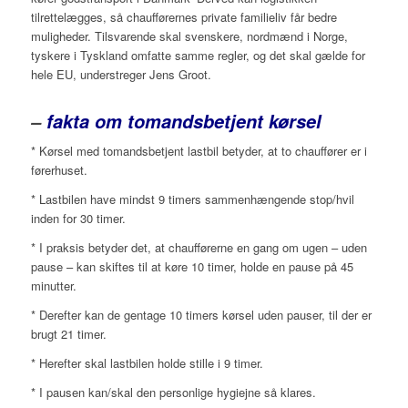
tilrettelægges, så chaufførernes private familieliv får bedre
muligheder. Tilsvarende skal svenskere, nordmænd i Norge,
tyskere i Tyskland omfatte samme regler, og det skal gælde for
hele EU, understreger Jens Groot.
–
fakta om tomandsbetjent kørsel
* Kørsel med tomandsbetjent lastbil betyder, at to chauffører er i
førerhuset.
* Lastbilen have mindst 9 timers sammenhængende stop/hvil
inden for 30 timer.
* I praksis betyder det, at chaufførerne en gang om ugen – uden
pause – kan skiftes til at køre 10 timer, holde en pause på 45
minutter.
* Derefter kan de gentage 10 timers kørsel uden pauser, til der er
brugt 21 timer.
* Herefter skal lastbilen holde stille i 9 timer.
* I pausen kan/skal den personlige hygiejne så klares.