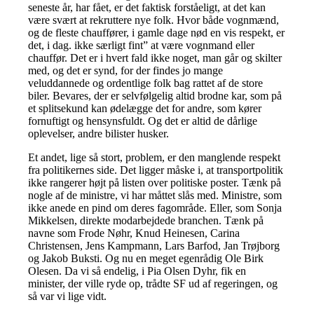
seneste år, har fået, er det faktisk forståeligt, at det kan
være svært at rekruttere nye folk. Hvor både vognmænd,
og de fleste chauffører, i gamle dage nød en vis respekt, er
det, i dag. ikke særligt fint” at være vognmand eller
chauffør. Det er i hvert fald ikke noget, man går og skilter
med, og det er synd, for der findes jo mange
veluddannede og ordentlige folk bag rattet af de store
biler. Bevares, der er selvfølgelig altid brodne kar, som på
et splitsekund kan ødelægge det for andre, som kører
fornuftigt og hensynsfuldt. Og det er altid de dårlige
oplevelser, andre bilister husker.
Et andet, lige så stort, problem, er den manglende respekt
fra politikernes side. Det ligger måske i, at transportpolitik
ikke rangerer højt på listen over politiske poster. Tænk på
nogle af de ministre, vi har måttet slås med. Ministre, som
ikke anede en pind om deres fagområde. Eller, som Sonja
Mikkelsen, direkte modarbejdede branchen. Tænk på
navne som Frode Nøhr, Knud Heinesen, Carina
Christensen, Jens Kampmann, Lars Barfod, Jan Trøjborg
og Jakob Buksti. Og nu en meget egenrådig Ole Birk
Olesen. Da vi så endelig, i Pia Olsen Dyhr, fik en
minister, der ville ryde op, trådte SF ud af regeringen, og
så var vi lige vidt.