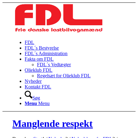
FDL
FDL´s Bestyrelse
FDL´s Administration
Fakta om FDL
FDL´s Vedtægter
Olieklub FDL
Regelsæt for Olieklub FDL
Nyheder
Kontakt FDL
Søg
Menu
Menu
Manglende respekt