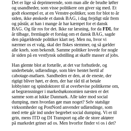
Det er lige så deprimerende, som man alle de brudte løfter
og usandheder, som visse politikere om giver sig med. Et
godt eksempel er, at en Venstre-politiker, som for blot to år
siden, ikke ønskede et dansk BAG, i dag frejdigt står frem
og påstår, at han i mange år har kæmpet for et dansk
BAG. Og får ros for det. Ikke rar læsning, for da
FDL
for
år tilbage, fremlagde et forslag om et dansk BAG, sagde
den pågældende politiker klart nej. Men nu, hvor vi
nærmer os et valg, skal der fiskes stemmer, og så gælder
alle kneb, som bekendt. Samme politiker lovede for nogle
år siden på en vestfynsk udstilling at skaffe masser af jobs.
Han glemte blot at fortælle, at det var forhutlede, og
underbetale, udlændinge, som blev hentet hertil af
cabotage-mafiaen. Sandheden er den, at de eneste, der
rigtigt bliver hørt, er dem, der har råd til at betale
lobbyister og spindoktorer til at overbevise politikerne om,
at begrænsninger i markedsøkonomien næsten er det
samme som at lukke Danmark. Alle taler mod social
dumping, men hvordan gør man noget? Selv statslige
virksomheder og PostNord anvender udlændinge, som
med rette går ind under begrebet social dumping. Vi er til
grin, mens ITD og DI Transport og alle de store aktører
på markedet griner ad os. Men hvorfor finder vi os i det?