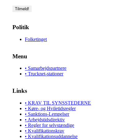
Politik
Folketinget
Menu
• Samarbejdspartnere
• Trucknet-stationer
Links
• KRAV TIL SYNSSTEDERNE
• Køre- og Hviletidsregler
• Sanktions-Lempelser
• Arbejdstidsdirektiv
• Regler for selvstændige
• Kvalifikationskrav
• Kvalifikationsuddannelse