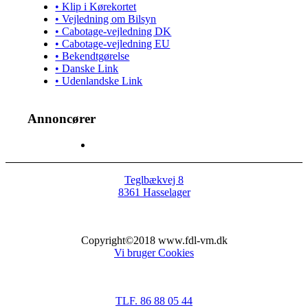
• Klip i Kørekortet
• Vejledning om Bilsyn
• Cabotage-vejledning DK
• Cabotage-vejledning EU
• Bekendtgørelse
• Danske Link
• Udenlandske Link
Annoncører
Teglbækvej 8
8361 Hasselager
Copyright©2018 www.fdl-vm.dk
Vi bruger Cookies
TLF. 86 88 05 44