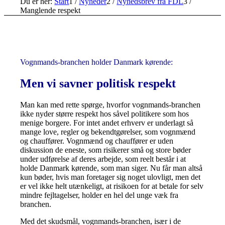
Du er her:
Start
1
/
Nyheder
2
/
Nyhedsbrev fra FDL
3
/
Manglende respekt
Vognmands-branchen holder Danmark kørende:
Men vi savner politisk respekt
Man kan med rette spørge, hvorfor vognmands-branchen
ikke nyder større respekt hos såvel politikere som hos
menige borgere. For intet andet erhverv er underlagt så
mange love, regler og bekendtgørelser, som vognmænd
og chauffører. Vognmænd og chauffører er uden
diskussion de eneste, som risikerer små og store bøder
under udførelse af deres arbejde, som reelt består i at
holde Danmark kørende, som man siger. Nu får man altså
kun bøder, hvis man foretager sig noget ulovligt, men det
er vel ikke helt utænkeligt, at risikoen for at betale for selv
mindre fejltagelser, holder en hel del unge væk fra
branchen.
Med det skudsmål, vognmands-branchen, især i de