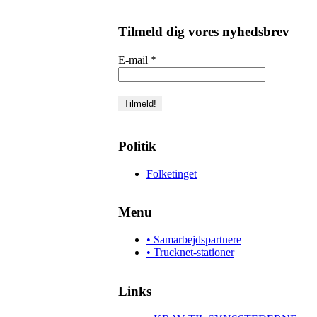
Tilmeld dig vores nyhedsbrev
E-mail
*
Politik
Folketinget
Menu
• Samarbejdspartnere
• Trucknet-stationer
Links