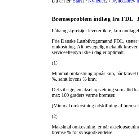
Du er her:
Start
1
/
Nyheder
2
/
Nyhedsbrev f
Bremseproblem indlæg fra FDL 3
Påhængskøretøjer leverer ikke, kun undtagel
Frie Danske Lastbilvognmænd FDL, sætter f
omkostning. Alt bevægelig mekanik kræver serv
serviceeftersyn ikke i dag er optimalt.
(1)
Minimal omkostning opnås kun, når kravet t
%, samt lovens % krav.
Det vil sige, en aksel opsætning som altid k
max 100 graders varme bremser.
(Minimal omkostning udskiftning af bremsekl
(2)
Maksimal omkostning, er når akselopsætning
bremse % for synsgodkendelse.