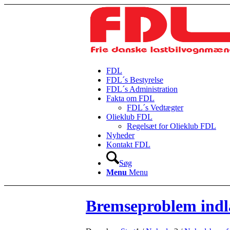
FDL
FDL´s Bestyrelse
FDL´s Administration
Fakta om FDL
FDL´s Vedtægter
Olieklub FDL
Regelsæt for Olieklub FDL
Nyheder
Kontakt FDL
Søg
Menu
Menu
Bremseproblem indl