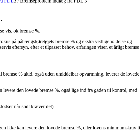
ra FDL
3
/
Bremseproblem indlæg fra FDL 3
.
se vis, ok bremse %.
okus på påhængskøretøjets bremse % og ekstra vedligeholdelse og
is eftersyn, efter et tilpasset behov, erfaringen viser, et årligt bremse
il bremse % altid, også uden umiddelbar opvarmning, leverer de lovede
an levere den lovede bremse %, også lige ind fra gaden til kontrol, med
odser når slidt kræver det)
en ikke kan levere den lovede bremse %, eller lovens minimumskrav ti