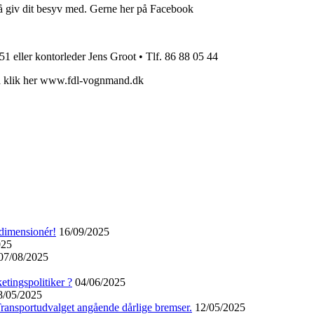
så giv dit besyv med. Gerne her på Facebook
1 eller kontorleder Jens Groot • Tlf. 86 88 05 44
å klik her www.fdl-vognmand.dk
dimensionér!
16/09/2025
025
07/08/2025
ketingspolitiker ?
04/06/2025
8/05/2025
ransportudvalget angående dårlige bremser.
12/05/2025