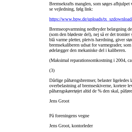
Bremsekrafts manglen, som søges afhjulpet ve
se vejledning, følg link:
https://www.bpw.de/uploads/tx_szdownlo
Bremseopvarmning nedbryder belægning den b
(som den blødeste del), nej så er det tromler 
blå varme pletter, pletvis hærdning, giver stø
bremsekaliberen udsat for varmegrader, som 
ødelægger den mekaniske del i kaliberen.
(Maksimal reparationsomkostning i 2004, ca. 
(3)
Dårlige påhængsbremser, belaster ligeledes l
overbelastning af bremseskiverne, kortere l
påhængskøretøjet altid de % den skal, påføre
Jens Groot
På foreningens vegne
Jens Groot, kontorleder