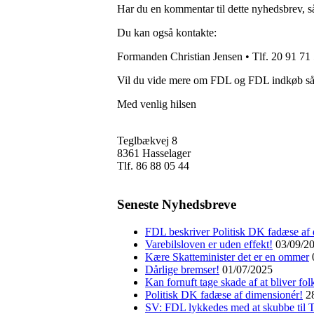
Har du en kommentar til dette nyhedsbrev, 
Du kan også kontakte:
Formanden Christian Jensen • Tlf. 20 91 71 5
Vil du vide mere om FDL og FDL indkøb s
Med venlig hilsen
Teglbækvej 8
8361 Hasselager
Tlf. 86 88 05 44
Seneste Nyhedsbreve
FDL beskriver Politisk DK fadæse af 
Varebilsloven er uden effekt!
03/09/2
Kære Skatteminister det er en ommer
Dårlige bremser!
01/07/2025
Kan fornuft tage skade af at bliver fol
Politisk DK fadæse af dimensionér!
2
SV: FDL lykkedes med at skubbe til T