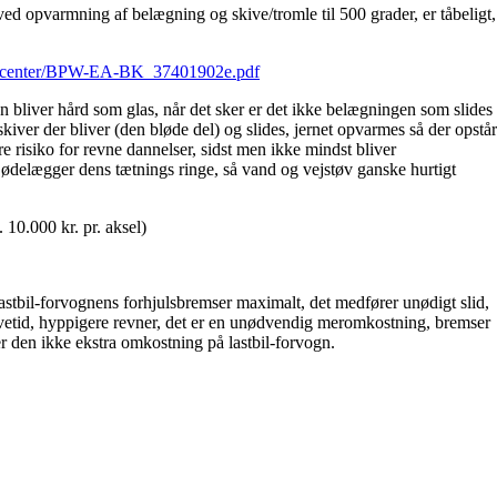
d opvarmning af belægning og skive/tromle til 500 grader, er tåbeligt,
adcenter/BPW-EA-BK_37401902e.pdf
liver hård som glas, når det sker er det ikke belægningen som slides
skiver der bliver (den bløde del) og slides, jernet opvarmes så der opstår
re risiko for revne dannelser, sidst men ikke mindst bliver
ødelægger dens tætnings ringe, så vand og vejstøv ganske hurtigt
10.000 kr. pr. aksel)
astbil-forvognens forhjulsbremser maximalt, det medfører unødigt slid,
evetid, hyppigere revner, det er en unødvendig meromkostning, bremser
r den ikke ekstra omkostning på lastbil-forvogn.