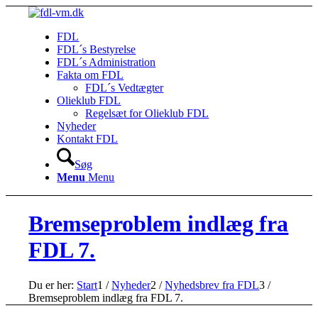
FDL
FDL´s Bestyrelse
FDL´s Administration
Fakta om FDL
FDL´s Vedtægter
Olieklub FDL
Regelsæt for Olieklub FDL
Nyheder
Kontakt FDL
Søg
Menu
Menu
Bremseproblem indlæg fra
FDL 7.
Du er her:
Start
1
/
Nyheder
2
/
Nyhedsbrev fra FDL
3
/
Bremseproblem indlæg fra FDL 7.