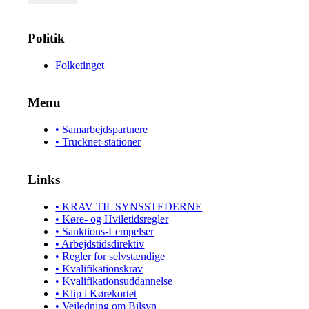
Politik
Folketinget
Menu
• Samarbejdspartnere
• Trucknet-stationer
Links
• KRAV TIL SYNSSTEDERNE
• Køre- og Hviletidsregler
• Sanktions-Lempelser
• Arbejdstidsdirektiv
• Regler for selvstændige
• Kvalifikationskrav
• Kvalifikationsuddannelse
• Klip i Kørekortet
• Vejledning om Bilsyn