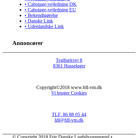
• Cabotage-vejledning DK
• Cabotage-vejledning EU
• Bekendtgørelse
• Danske Link
• Udenlandske Link
Annoncører
Teglbækvej 8
8361 Hasselager
Copyright©2018 www.fdl-vm.dk
Vi bruger Cookies
TLF. 86 88 05 44
fdl@fdl-vm.dk
© Copyright 2018 Frie Danske Lastbilvognmænd •