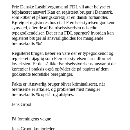
Frie Danske Lastbilvognmænd FDL vil atter belyse et
fejlplaceret ansvar! Kan en registeret bruger i Danmark,
som køber et påhængskøretøj af en dansk forhandler.
Køretøjet registreres hos et af Færdselsstyrelsen godkendt
synssted, efter de af Færdselsstyrelsen udstedte
typegodkendelser. Det er nu FDL spørger? hvordan kan
registeret bruger så ansvarligholdes for manglende
bremsekrafts %?
Registeret bruger, køber en vare der er typegodkendt og
registeret nøjagtig som Færdselsstyrelsen har udformet
lovteksten. Er det så ikke Færdselsstyrelsens ansvar at de
køretøjer i praksis også opfylder de på papiret af dem
godkendte teoretiske beregninger.
Fakta er: Ansvarlig bruger bliver kriminaliseret, når
bremserne er afkølet, og problemet med mangler
bremsekrafts % opstår og afsløres.
Jens Groot
På foreningens vegne
Jens Groot, kontorleder