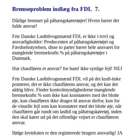
Bremseproblem indlæg fra FDL 7.
Dårlige bremser på påhængskørertøjer! Hvem bærer det
fulde ansvar!
Frie Danske Lastbilvognmænd FDL er ikke i tvivl og
ansvarligholder: Producenten af påhængskøretøjet og
Færdselsstyrelsen, disse to parter bærer hele ansvaret for
manglende bremsekrafts % på påhængskøretøjer i
Danmark.
Har chaufføren et ansvar? for ham! ikke synlige fejl! NEJ
Frie Danske Lastbilvognmænd FDL vil på det kraft-tiske
pointerer, det er ikke chaufførens ansvar, og det kan det
aldrig blive. Finder kontrolmyndighederne manglende
bremsekrafts % som ikke kan konstateres med det blotte
øje, kan chaufføren ikke drages til ansvar derfor, kun for
de visuelle fejl som kan konstatere med det blotte øje, når
chaufføren går rundt om lastbil og påhængskøretøj, inden
den skal kører ud på det offentlige vejnet er chaufførens
ansvar.
Ifølge lovteksten er den registrerede brugers ansvarlig! JA