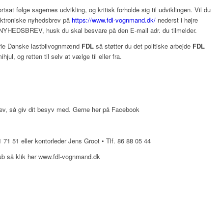
fortsat følge sagernes udvikling, og kritisk forholde sig til udviklingen. Vil du
ektroniske nyhedsbrev på
https://www.fdl-vognmand.dk/
nederst i højre
YHEDSBREV, husk du skal besvare på den E-mail adr. du tilmelder.
Frie Danske lastbilvognmænd
FDL
så støtter du det politiske arbejde
FDL
ul, og retten til selv at vælge til eller fra.
ev, så giv dit besyv med. Gerne her på Facebook
 71 51 eller kontorleder Jens Groot • Tlf. 86 88 05 44
ub så klik her www.fdl-vognmand.dk