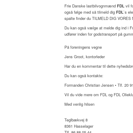
Frie Danske lastbilvognmænd
FDL
vil 
også følge med så tilmeld dig
FDL
`s el
spalte finder du TILMELD DIG VORES N
Du kan også vælge at melde dig ind i 
udfører inden for godstransport på gummihj
På foreningens vegne
Jens Groot, kontorleder
Har du en kommentar til dette nyhedsbr
Du kan også kontakte:
Formanden Christian Jensen • Tlf. 20 91
Vil du vide mere om FDL og FDL Oliekl
Med venlig hilsen
Teglbækvej 8
8361 Hasselager
Tlf. 86 88 05 44