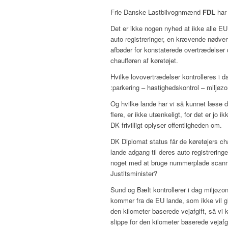
Frie Danske Lastbilvognmænd
FDL
har
Det er ikke nogen nyhed at ikke alle EU
auto registreringer, en krævende nødven
afbøder for konstaterede overtrædelse
chaufføren af køretøjet.
Hvilke lovovertrædelser kontrolleres i
:parkering – hastighedskontrol – miljøz
Og hvilke lande har vi så kunnet læse d
flere, er ikke utænkeligt, for det er jo 
DK frivilligt oplyser offentligheden om.
DK Diplomat status får de køretøjers ch
lande adgang til deres auto registrering
noget med at bruge nummerplade scannern
Justitsminister?
Sund og Bælt kontrollerer i dag miljøz
kommer fra de EU lande, som ikke vil giv
den kilometer baserede vejafgift, så vi 
slippe for den kilometer baserede vejafgi