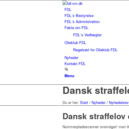
FDL
FDL´s Bestyrelse
FDL´s Administration
Fakta om FDL
FDL´s Vedtægter
Olieklub FDL
Regelsæt for Olieklub FDL
Nyheder
Kontakt FDL
Menu
Dansk straffelo
Du er her:
Start
/
Nyheder
/
Nyhedsbrev
Dansk straffelov 
Nummerpladescanner overvåger! men ik