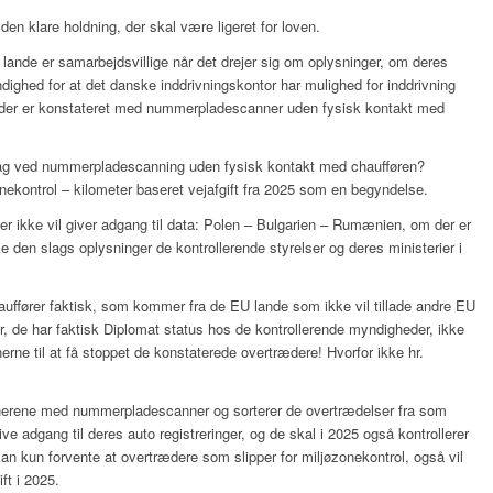
 den klare holdning, der skal være ligeret for loven.
 lande er samarbejdsvillige når det drejer sig om oplysninger, om deres
dighed for at det danske inddrivningskontor har mulighed for inddrivning
r der er konstateret med nummerpladescanner uden fysisk kontakt med
 dag ved nummerpladescanning uden fysisk kontakt med chaufføren?
onekontrol – kilometer baseret vejafgift fra 2025 som en begyndelse.
er ikke vil giver adgang til data: Polen – Bulgarien – Rumænien, om der er
ikke den slags oplysninger de kontrollerende styrelser og deres ministerier i
auffører faktisk, som kommer fra de EU lande som ikke vil tillade andre EU
er, de har faktisk Diplomat status hos de kontrollerende myndigheder, ikke
e til at få stoppet de konstaterede overtrædere! Hvorfor ikke hr.
onerene med nummerpladescanner og sorterer de overtrædelser fra som
e adgang til deres auto registreringer, og de skal i 2025 også kontrollerer
kan kun forvente at overtrædere som slipper for miljøzonekontrol, også vil
ft i 2025.