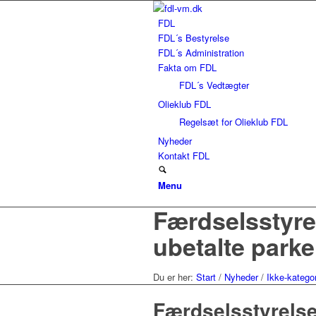
FDL
FDL´s Bestyrelse
FDL´s Administration
Fakta om FDL
FDL´s Vedtægter
Olieklub FDL
Regelsæt for Olieklub FDL
Nyheder
Kontakt FDL
Menu
Færdselsstyrel
ubetalte park
Du er her:
Start
/
Nyheder
/
Ikke-kategor
Færdselsstyrelse