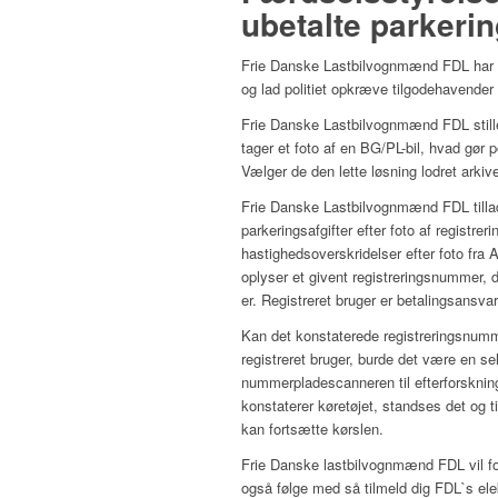
ubetalte parkeri
Frie Danske Lastbilvognmænd FDL har ud
og lad politiet opkræve tilgodehavender
Frie Danske Lastbilvognmænd FDL stil
tager et foto af en BG/PL-bil, hvad gør 
Vælger de den lette løsning lodret arki
Frie Danske Lastbilvognmænd FDL tillade
parkeringsafgifter efter foto af registre
hastighedsoverskridelser efter foto fra 
oplyser et givent registreringsnummer, 
er. Registreret bruger er betalingsansvar
Kan det konstaterede registreringsnumme
registreret bruger, burde det være en s
nummerpladescanneren til efterforsknin
konstaterer køretøjet, standses det og 
kan fortsætte kørslen.
Frie Danske lastbilvognmænd FDL vil forts
også følge med så tilmeld dig FDL`s el