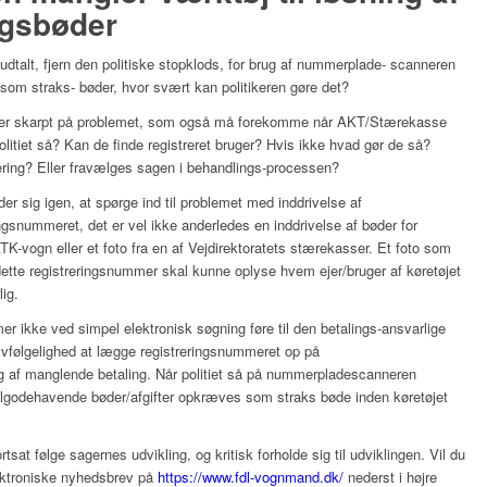
ngsbøder
talt, fjern den politiske stopklods, for brug af nummerplade- scanneren
 som straks- bøder, hvor svært kan politikeren gøre det?
ler skarpt på problemet, som også må forekomme når AKT/Stærekasse
politiet så? Kan de finde registreret bruger? Hvis ikke hvad gør de så?
vering? Eller fravælges sagen i behandlings-processen?
r sig igen, at spørge ind til problemet med inddrivelse af
ringsnummeret, det er vel ikke anderledes en inddrivelse af bøder for
ATK-vogn eller et foto fra en af Vejdirektoratets stærekasser. Et foto som
dette registreringsnummer skal kunne oplyse hvem ejer/bruger af køretøjet
lig.
r ikke ved simpel elektronisk søgning føre til den betalings-ansvarlige
elvfølgelighed at lægge registreringsnummeret op på
g af manglende betaling. Når politiet så på nummerpladescanneren
tilgodehavende bøder/afgifter opkræves som straks bøde inden køretøjet
at følge sagernes udvikling, og kritisk forholde sig til udviklingen. Vil du
ektroniske nyhedsbrev på
https://www.fdl-vognmand.dk/
nederst i højre