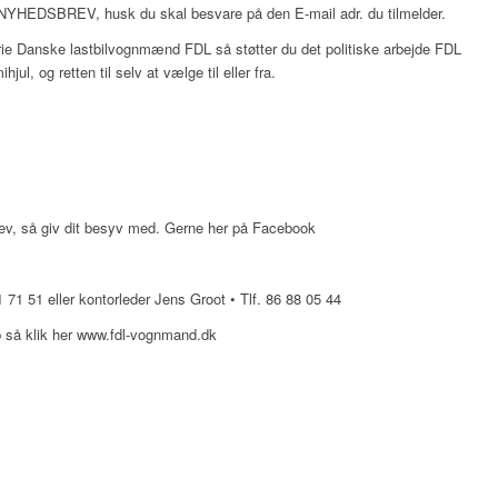
YHEDSBREV, husk du skal besvare på den E-mail adr. du tilmelder.
rie Danske lastbilvognmænd FDL så støtter du det politiske arbejde FDL
ul, og retten til selv at vælge til eller fra.
ev, så giv dit besyv med. Gerne her på Facebook
 71 51 eller kontorleder Jens Groot • Tlf. 86 88 05 44
 så klik her www.fdl-vognmand.dk