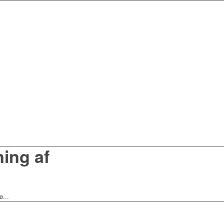
ning af
ø...