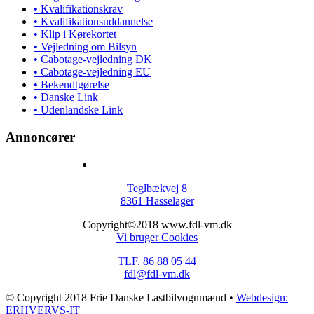
• Kvalifikationskrav
• Kvalifikationsuddannelse
• Klip i Kørekortet
• Vejledning om Bilsyn
• Cabotage-vejledning DK
• Cabotage-vejledning EU
• Bekendtgørelse
• Danske Link
• Udenlandske Link
Annoncører
Teglbækvej 8
8361 Hasselager
Copyright©2018 www.fdl-vm.dk
Vi bruger Cookies
TLF. 86 88 05 44
fdl@fdl-vm.dk
© Copyright 2018 Frie Danske Lastbilvognmænd •
Webdesign:
ERHVERVS-IT