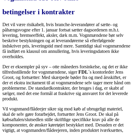
betingelser i kontrakter
Det vil være risikabelt, hvis branche-leverandører af sætte- og
påhængsvogne efter 1. januar fortsat sætter dagsordenen m.h.t.
levering, bremseeffekt, aksler, dæk m.m. Vognmændene bør selv
beskrive bestykningen og at leverandørerne så efterfølgende
indskriver pris, leveringstid med mere. Samtidigt skal vognmændene
få indført en klausul om annullering, hvis leveringsdatoen ikke
overholdes.
Der er eksempler på syv – otte måneders forsinkelse, og det er ikke
tilfredsstillende for vognmændene, siger
FDL
´s kontorleder Jens
Groot, og fortsætter: Med skærpede bøder fra og med årsskiftet, er
der et ekstra incitament til at vognmændene selv tager mere hånd om
problemerne. De standardkontrakter, der bruges i dag, er skabt af
sælger, med det ene formål at fraskrive sig ansvaret for det leverede
produkt.
Vil vognmand/flådeejer sikre sig mod køb af ubrugeligt materiel,
skal de selv gøre forarbejdet, fortsætter Jens Groot. De skal på
købsaftalen/slutsedlen stille skriftlige specifikke krav på alle de
komponenter, de ønsker køretøjet bestykket med. Desuden er det
vigtigt, at vognmanden/flådeejeren, inden produktet iværksættes,