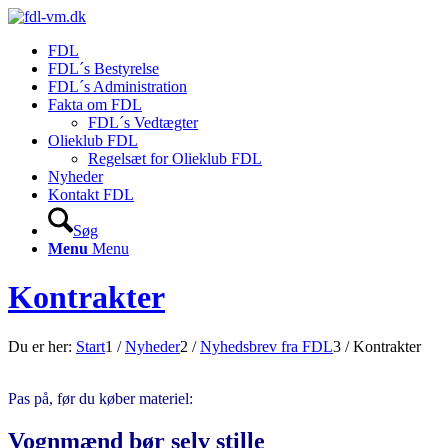
FDL
FDL´s Bestyrelse
FDL´s Administration
Fakta om FDL
FDL´s Vedtægter
Olieklub FDL
Regelsæt for Olieklub FDL
Nyheder
Kontakt FDL
Søg
Menu
Menu
Kontrakter
Du er her:
Start
1
/
Nyheder
2
/
Nyhedsbrev fra FDL
3
/
Kontrakter
Pas på, før du køber materiel:
Vognmænd bør selv stille