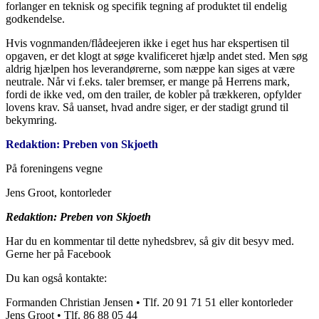
forlanger en teknisk og specifik tegning af produktet til endelig
godkendelse.
Hvis vognmanden/flådeejeren ikke i eget hus har ekspertisen til
opgaven, er det klogt at søge kvalificeret hjælp andet sted. Men søg
aldrig hjælpen hos leverandørerne, som næppe kan siges at være
neutrale. Når vi f.eks. taler bremser, er mange på Herrens mark,
fordi de ikke ved, om den trailer, de kobler på trækkeren, opfylder
lovens krav. Så uanset, hvad andre siger, er der stadigt grund til
bekymring.
Redaktion: Preben von Skjoeth
På foreningens vegne
Jens Groot, kontorleder
Redaktion: Preben von Skjoeth
Har du en kommentar til dette nyhedsbrev, så giv dit besyv med.
Gerne her på Facebook
Du kan også kontakte:
Formanden Christian Jensen • Tlf. 20 91 71 51 eller kontorleder
Jens Groot • Tlf. 86 88 05 44