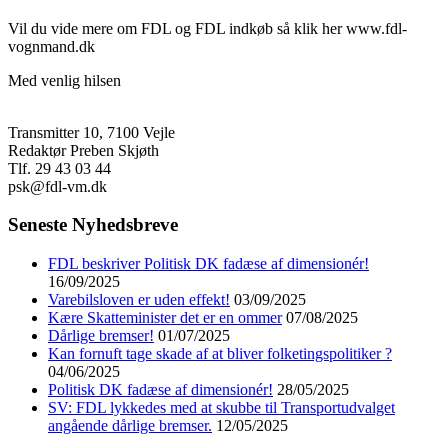
Vil du vide mere om FDL og FDL indkøb så klik her www.fdl-
vognmand.dk
Med venlig hilsen
Transmitter 10, 7100 Vejle
Redaktør Preben Skjøth
Tlf. 29 43 03 44
psk@fdl-vm.dk
Seneste Nyhedsbreve
FDL beskriver Politisk DK fadæse af dimensionér!
16/09/2025
Varebilsloven er uden effekt!
03/09/2025
Kære Skatteminister det er en ommer
07/08/2025
Dårlige bremser!
01/07/2025
Kan fornuft tage skade af at bliver folketingspolitiker ?
04/06/2025
Politisk DK fadæse af dimensionér!
28/05/2025
SV: FDL lykkedes med at skubbe til Transportudvalget
angående dårlige bremser.
12/05/2025