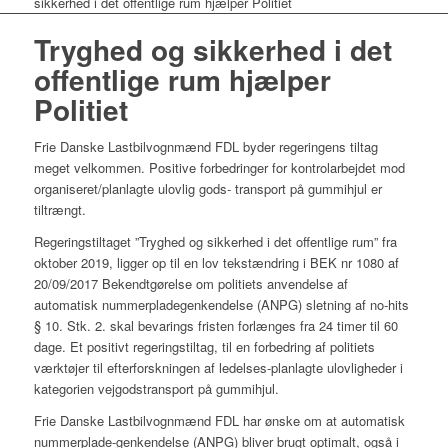
sikkerhed i det offentlige rum hjælper Politiet
Tryghed og sikkerhed i det
offentlige rum hjælper
Politiet
Frie Danske Lastbilvognmænd FDL byder regeringens tiltag
meget velkommen. Positive forbedringer for kontrolarbejdet mod
organiseret/planlagte ulovlig gods- transport på gummihjul er
tiltrængt.
Regeringstiltaget ”Tryghed og sikkerhed i det offentlige rum” fra
oktober 2019, ligger op til en lov tekstændring i BEK nr 1080 af
20/09/2017 Bekendtgørelse om politiets anvendelse af
automatisk nummerpladegenkendelse (ANPG) sletning af no-hits
§ 10. Stk. 2. skal bevarings fristen forlænges fra 24 timer til 60
dage. Et positivt regeringstiltag, til en forbedring af politiets
værktøjer til efterforskningen af ledelses-planlagte ulovligheder i
kategorien vejgodstransport på gummihjul.
Frie Danske Lastbilvognmænd FDL har ønske om at automatisk
nummerplade-genkendelse (ANPG) bliver brugt optimalt, også i