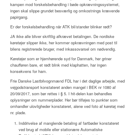
kampen mod forskelsbehandling i bøde opkrævningssystemet,
ingen skal slippe grundet besværlig og omkostnings krævende
papirgang.
Er der forskelsbehandling når ATK bil/stander blinker rødt?
JA ikke alle bliver skriftlig afkrævet betalingen. De nordiske
køretøjer slipper ikke, her kommer opkrævningen med post til
bilens registrerede bruger, med inkassovarsel om nødvendig.
Køretøjer som er hjemhørende syd for Danmark, her griner
chaufføren bare, et rødt blink med klaphatten, har ingen
konsekvens for ham.
Frie Danske Lastbilvognmænd FDL har i det daglige arbejde, med
vejgodstransport konstateret anden mangel i BEK nr 1080 af
20/09/2017, som bør rettes i § 5. I hit-delen kan behandles
oplysninger om nummerplader. Her bør tilføjes to punkter som
omhandler ulovligheder konstateret, alene ved foto af køretøj med
nr. plade.
Inddrivelse af manglende betaling af fartbøder konstateret
ved brug af mobile eller stationære Automatiske