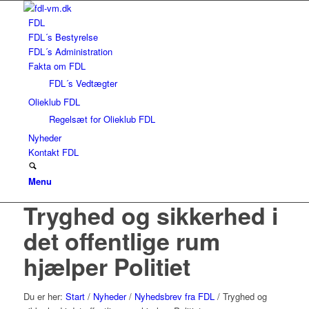
FDL
FDL´s Bestyrelse
FDL´s Administration
Fakta om FDL
FDL´s Vedtægter
Olieklub FDL
Regelsæt for Olieklub FDL
Nyheder
Kontakt FDL
Menu
Tryghed og sikkerhed i
det offentlige rum
hjælper Politiet
Du er her:
Start
/
Nyheder
/
Nyhedsbrev fra FDL
/
Tryghed og