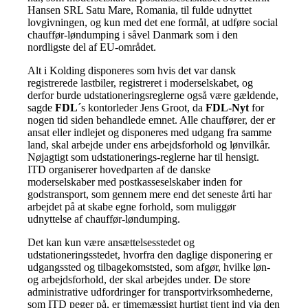
Hansen SRL Satu Mare, Romania, til fulde udnyttet
lovgivningen, og kun med det ene formål, at udføre social
chauffør-løndumping i såvel Danmark som i den
nordligste del af EU-området.
Alt i Kolding disponeres som hvis det var dansk
registrerede lastbiler, registreret i moderselskabet, og
derfor burde udstationeringsreglerne også være gældende,
sagde
FDL
´s kontorleder Jens Groot, da
FDL-Nyt
for
nogen tid siden behandlede emnet. Alle chauffører, der er
ansat eller indlejet og disponeres med udgang fra samme
land, skal arbejde under ens arbejdsforhold og lønvilkår.
Nøjagtigt som udstationerings-reglerne har til hensigt.
ITD organiserer hovedparten af de danske
moderselskaber med postkasseselskaber inden for
godstransport, som gennem mere end det seneste årti har
arbejdet på at skabe egne forhold, som muliggør
udnyttelse af chauffør-løndumping.
Det kan kun være ansættelsesstedet og
udstationeringsstedet, hvorfra den daglige disponering er
udgangssted og tilbagekomststed, som afgør, hvilke løn-
og arbejdsforhold, der skal arbejdes under. De store
administrative udfordringer for transportvirksomhederne,
som ITD peger på, er timemæssigt hurtigt tjent ind via den