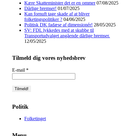
Kære Skatteminister det er en ommer
07/08/2025
Dårlige bremser!
01/07/2025
Kan fornuft tage skade af at bliver
folketingspolitiker ?
04/06/2025
Politisk DK fadæse af dimensionér!
28/05/2025
SV: FDL lykkedes med at skubbe til
Transportudvalget angående dårlige bremser.
12/05/2025
Tilmeld dig vores nyhedsbrev
E-mail
*
Politik
Folketinget
Menu