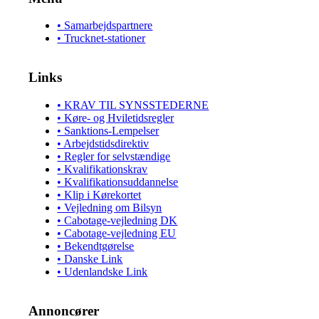
• Samarbejdspartnere
• Trucknet-stationer
Links
• KRAV TIL SYNSSTEDERNE
• Køre- og Hviletidsregler
• Sanktions-Lempelser
• Arbejdstidsdirektiv
• Regler for selvstændige
• Kvalifikationskrav
• Kvalifikationsuddannelse
• Klip i Kørekortet
• Vejledning om Bilsyn
• Cabotage-vejledning DK
• Cabotage-vejledning EU
• Bekendtgørelse
• Danske Link
• Udenlandske Link
Annoncører