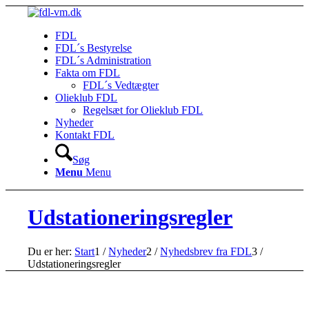
FDL
FDL´s Bestyrelse
FDL´s Administration
Fakta om FDL
FDL´s Vedtægter
Olieklub FDL
Regelsæt for Olieklub FDL
Nyheder
Kontakt FDL
Søg
Menu
Menu
Udstationeringsregler
Du er her:
Start
1
/
Nyheder
2
/
Nyhedsbrev fra FDL
3
/
Udstationeringsregler