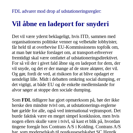
FDL advarer mod drop af udstationeringsregler:
Vil åbne en ladeport for snyderi
Det vil være yderst beklageligt, hvis ITD, sammen med
organisationens politiske venner og velbetalte lobbyister,
får held til at overbevise EU-Kommissionens topfolk om,
at man bør trække forslaget om, at transport-erhverver
fremtidigt skal være omfattet af udstationeringsdirektivet.
For så vil der i givet fald åbne sig en ladeport for dem, der
vil snyde, og det er der mange af de store aktører, der vil.
Og gør, fordi de ved, at risikoen for at blive opdaget er
uendeligt lille. Midt i debatten omkring social dumping, er
det vigtigt, at både EU og de enkelte medlemslande for
alvor søger at stoppe den sociale dumping.
Som
FDL
tidligere har gjort opmærksom på, bør der ikke
herske den mindste tvivl om, at udstationerings-reglerne
bør gælde for alle, også ved international vejtransport. Det
burde faktisk være en meget simpel konklusion, men hvis
nogen ellers skulle være i tvivl, så kast et blik på, hvordan
tingene foregår hos Contrans A/S i Kolding. Contrans A/S
har, som moderselskab til postkasseselskabet SC Henrik