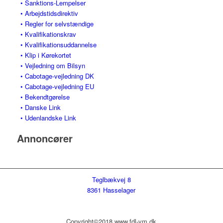
• Sanktions-Lempelser
• Arbejdstidsdirektiv
• Regler for selvstændige
• Kvalifikationskrav
• Kvalifikationsuddannelse
• Klip i Kørekortet
• Vejledning om Bilsyn
• Cabotage-vejledning DK
• Cabotage-vejledning EU
• Bekendtgørelse
• Danske Link
• Udenlandske Link
Annoncører
Teglbækvej 8
8361 Hasselager
Copyright©2018 www.fdl-vm.dk