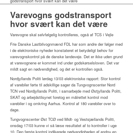
godstransport hvor svært kan det være
Varevogns godstransport
hvor svært kan det være
Varevogne skal selvfølgelig kontrolleres, også af TCS i Vejle
Frie Danske Lastbilvognmænd FDL har som andre der følger med
i de elektroniske nyheder konstateret et betydeligt behov for
varevognskontrol på de danske landeveje. Det er ikke uden grund
at varevognene er kommet ind under godskørselsloven. Det var
mildt sagt en nødvendighed, og det er kontrollen også.
Nordjyllands Politi lørdag 13/03 elektroniske rapport: Stor kontrol
af varebiler førte til adskillige sager da Tungvognscenter Nord
TCN ved Nordjyllands Politi, i samarbejde med Østjyllands Politi,
SKAT og arbejdstilsynet foretog en målrettet kontrol mod
varebiler i og omkring Aarhus. Kontrol af 180 varebiler over to
dage.
Tungvognscenter Øst TCØ ved Midt- og Vestsjællands Politi,
onsdag 17/03 kunne vi så læse resultatet af to kontroller i uge
10. Den første kontrol indikerede nødvendigheden af endnu en