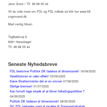
Jens Groot • Tlf. 86 88 05 44
Vil du vide mere om FDL og FDL indkøb så klik her www.fdl-
vognmand.dk
Med venlig hilsen
Teglbækvej 8
8361 Hasselager
Tlf. 86 88 05 44
Seneste Nyhedsbreve
FDL beskriver Politisk DK fadæse af dimensionér!
16/09/2025
Varebilsloven er uden effekt!
03/09/2025
Kære Skatteminister det er en ommer
07/08/2025
Dårlige bremser!
01/07/2025
Kan fornuft tage skade af at bliver folketingspolitiker ?
04/06/2025
Politisk DK fadæse af dimensionér!
28/05/2025
SV: FDL lykkedes med at skubbe til Transportudvalget