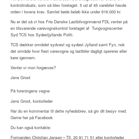
kontrolindsats, som så blev foretaget. 5 ud af 45 varebiler havde
orden i lovens krav. Samlet bøde beløb ikke under 616.000 kr.
Nu er det så vi hos Frie Danske Lastbilvognmænd FDL venter på
en tilsvarende varevognskontrol foretaget af Tungvognscenter
Syd TCS hos Sydøstjyllands Politi.
TCS dækker området sydvest og sydøst Jylland samt Fyn, nok
det område hvor flest varevogne og lastbiler dagligt opererer eller
køre igennem.
Venter vi mon forgæves?
Jens Groot
På foreningens vegne
Jens Groot, kontorleder
Har du en kommentar til dette nyhedsbrev, så giv dit besyv med.
Gerne her på Facebook
Du kan også kontakte:
Formanden Christian Jensen • Tlf. 20 91 71 51 eller kontorleder