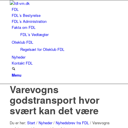
FDL
FDL´s Bestyrelse
FDL´s Administration
Fakta om FDL
FDL´s Vedtægter
Olieklub FDL
Regelsæt for Olieklub FDL
Nyheder
Kontakt FDL
Menu
Varevogns
godstransport hvor
svært kan det være
Du er her:
Start
/
Nyheder
/
Nyhedsbrev fra FDL
/
Varevogns