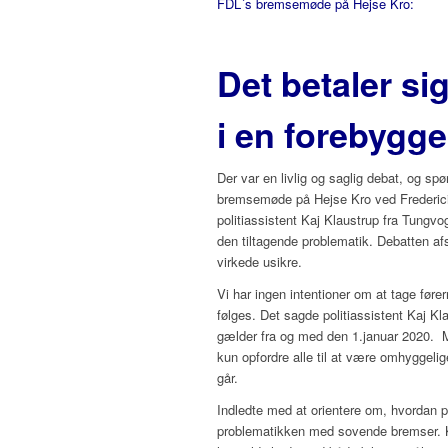
FDL´s bremsemøde på Hejse Kro:
Det betaler sig
i en forebygg
Der var en livlig og saglig debat, og spø
bremsemøde på Hejse Kro ved Frederic
politiassistent Kaj Klaustrup fra Tungv
den tiltagende problematik. Debatten af
virkede usikre.
Vi har ingen intentioner om at tage føre
følges. Det sagde politiassistent Kaj 
gælder fra og med den 1.januar 2020. 
kun opfordre alle til at være omhyggeli
går.
Indledte med at orientere om, hvordan p
problematikken med sovende bremser. Kaj