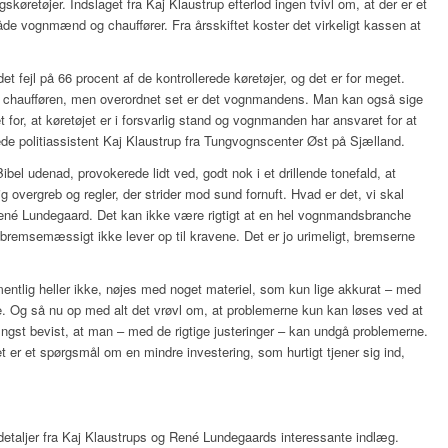
køretøjer. Indslaget fra Kaj Klaustrup efterlod ingen tvivl om, at der er et
åde vognmænd og chauffører. Fra årsskiftet koster det virkeligt kassen at
det fejl på 66 procent af de kontrollerede køretøjer, og det er for meget.
 chaufføren, men overordnet set er det vognmandens. Man kan også sige
 for, at køretøjet er i forsvarlig stand og vognmanden har ansvaret for at
gede politiassistent Kaj Klaustrup fra Tungvognscenter Øst på Sjælland.
el udenad, provokerede lidt ved, godt nok i et drillende tonefald, at
g overgreb og regler, der strider mod sund fornuft. Hvad er det, vi skal
ené Lundegaard. Det kan ikke være rigtigt at en hel vognmandsbranche
 bremsemæssigt ikke lever op til kravene. Det er jo urimeligt, bremserne
ntlig heller ikke, nøjes med noget materiel, som kun lige akkurat – med
 Og så nu op med alt det vrøvl om, at problemerne kun kan løses ved at
ngst bevist, at man – med de rigtige justeringer – kan undgå problemerne.
et er et spørgsmål om en mindre investering, som hurtigt tjener sig ind,
detaljer fra Kaj Klaustrups og René Lundegaards interessante indlæg.