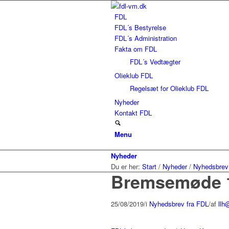
FDL
FDL´s Bestyrelse
FDL´s Administration
Fakta om FDL
FDL´s Vedtægter
Olieklub FDL
Regelsæt for Olieklub FDL
Nyheder
Kontakt FDL
Menu
Nyheder
Du er her:
Start
/
Nyheder
/
Nyhedsbrev
Bremsemøde 
25/08/2019
/
i
Nyhedsbrev fra FDL
/
af
llh