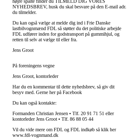
højre spalte finder du TILMELD DIG VORES
NYHEDSBREV, husk du skal besvare på den E-mail adr.
du tilmelder.
Du kan også vælge at melde dig ind i Frie Danske
lastbilvognmænd FDL så støtter du det politiske arbejde
FDL udfører inden for godstransport på gummihjul, og
retten til selv at vælge til eller fra.
Jens Groot
På foreningens vegne
Jens Groot, kontorleder
Har du en kommentar til dette nyhedsbrev, så giv dit
besyv med. Gerne her på Facebook
Du kan også kontakte:
Formanden Christian Jensen • Tlf. 20 91 71 51 eller
kontorleder Jens Groot • Tlf. 86 88 05 44
Vil du vide mere om FDL og FDL indkøb så klik her
www.fdl-vognmand.dk