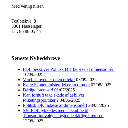
Med venlig hilsen
Teglbækvej 8
8361 Hasselager
Tlf. 86 88 05 44
Seneste Nyhedsbreve
FDL beskriver Politisk DK fadæse af dimensionér!
16/09/2025
Varebilsloven er uden effekt!
03/09/2025
Kære Skatteminister det er en ommer
07/08/2025
Dårlige bremser!
01/07/2025
Kan fornuft tage skade af at bliver
folketingspolitiker ?
04/06/2025
Politisk DK fadæse af dimensionér!
28/05/2025
SV: FDL lykkedes med at skubbe til
Transportudvalget angående dårlige bremser.
12/05/2025