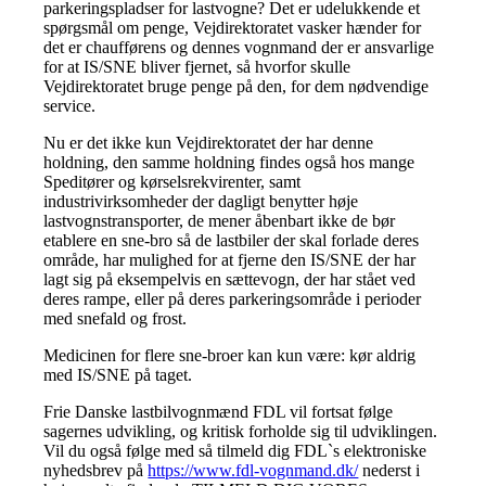
parkeringspladser for lastvogne? Det er udelukkende et
spørgsmål om penge, Vejdirektoratet vasker hænder for
det er chaufførens og dennes vognmand der er ansvarlige
for at IS/SNE bliver fjernet, så hvorfor skulle
Vejdirektoratet bruge penge på den, for dem nødvendige
service.
Nu er det ikke kun Vejdirektoratet der har denne
holdning, den samme holdning findes også hos mange
Speditører og kørselsrekvirenter, samt
industrivirksomheder der dagligt benytter høje
lastvognstransporter, de mener åbenbart ikke de bør
etablere en sne-bro så de lastbiler der skal forlade deres
område, har mulighed for at fjerne den IS/SNE der har
lagt sig på eksempelvis en sættevogn, der har stået ved
deres rampe, eller på deres parkeringsområde i perioder
med snefald og frost.
Medicinen for flere sne-broer kan kun være: kør aldrig
med IS/SNE på taget.
Frie Danske lastbilvognmænd FDL vil fortsat følge
sagernes udvikling, og kritisk forholde sig til udviklingen.
Vil du også følge med så tilmeld dig FDL`s elektroniske
nyhedsbrev på
https://www.fdl-vognmand.dk/
nederst i