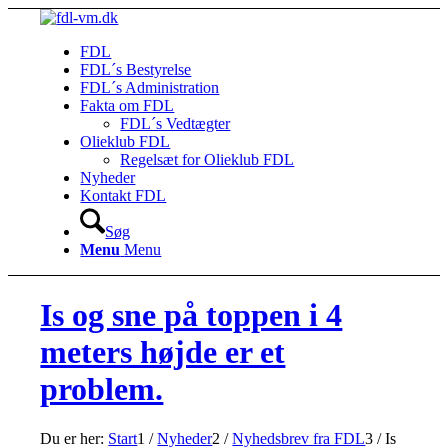
FDL
FDL´s Bestyrelse
FDL´s Administration
Fakta om FDL
FDL´s Vedtægter
Olieklub FDL
Regelsæt for Olieklub FDL
Nyheder
Kontakt FDL
Søg
Menu
Menu
Is og sne på toppen i 4
meters højde er et
problem.
Du er her:
Start
1
/
Nyheder
2
/
Nyhedsbrev fra FDL
3
/
Is