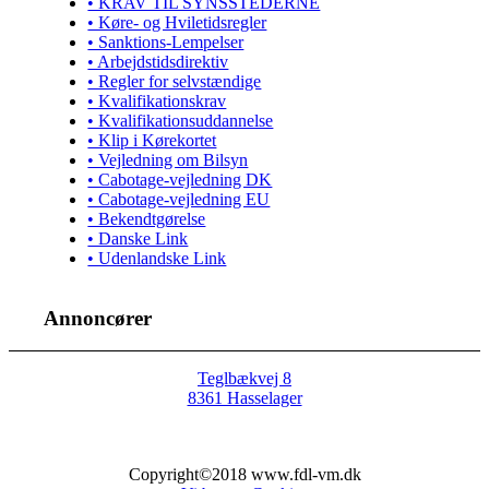
• KRAV TIL SYNSSTEDERNE
• Køre- og Hviletidsregler
• Sanktions-Lempelser
• Arbejdstidsdirektiv
• Regler for selvstændige
• Kvalifikationskrav
• Kvalifikationsuddannelse
• Klip i Kørekortet
• Vejledning om Bilsyn
• Cabotage-vejledning DK
• Cabotage-vejledning EU
• Bekendtgørelse
• Danske Link
• Udenlandske Link
Annoncører
Teglbækvej 8
8361 Hasselager
Copyright©2018 www.fdl-vm.dk